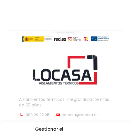
Aislamientos térmicos integral durante más
de 30 años
983 29 22 05
locasa@locasa.es
Gestionar el