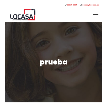
983 29 22 05
locasa@locasa.es
prueba